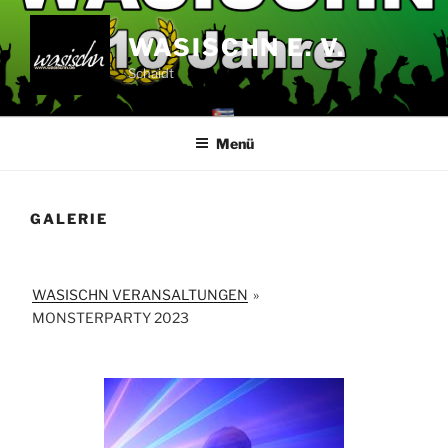
Zum
Inhalt
WASISCHN E. V.
springen
Schaidt
Menü
GALERIE
WASISCHN VERANSALTUNGEN
»
MONSTERPARTY 2023